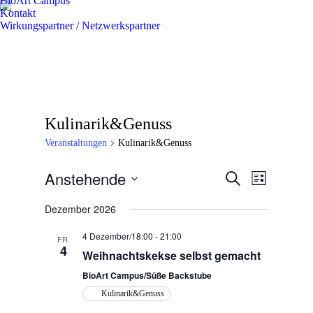
BioArt Campus
Kontakt
Wirkungspartner / Netzwerkspartner
Kulinarik&Genuss
Veranstaltungen
Kulinarik&Genuss
Anstehende
Veranstaltun
Veranstal
Suche
Liste
Ansichten
Suche
Datum
Navigatio
wählen.
Dezember 2026
und
Ansichten,
4 Dezember/18:00
-
21:00
FR.
4
Navigation
Weihnachtskekse selbst gemacht
BioArt Campus/Süße Backstube
Kulinarik&Genuss