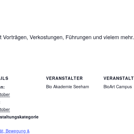
mit Vorträgen, Verkostungen, Führungen und vielem mehr.
ILS
VERANSTALTER
VERANSTAL
Bio Akademie Seeham
BioArt Campus
nn:
tober
:
tober
staltungskategorie
ität, Bewegung &