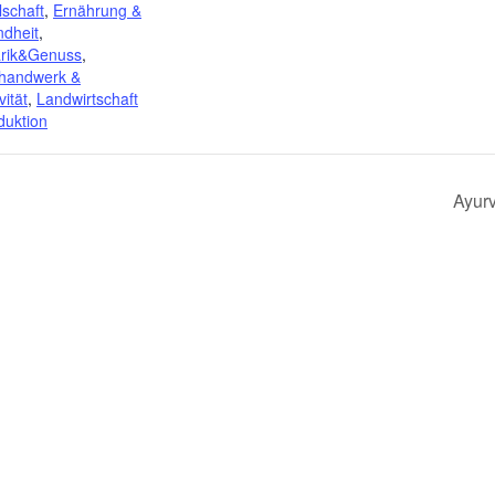
lschaft
,
Ernährung &
dheit
,
arik&Genuss
,
handwerk &
vität
,
Landwirtschaft
duktion
Ayur