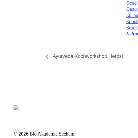
Gesel
Gesun
Kulin
Kunst
Kreati
& Pro
Ayurveda Kochworkshop Herbst
©
2026 Bio Akademie Seeham