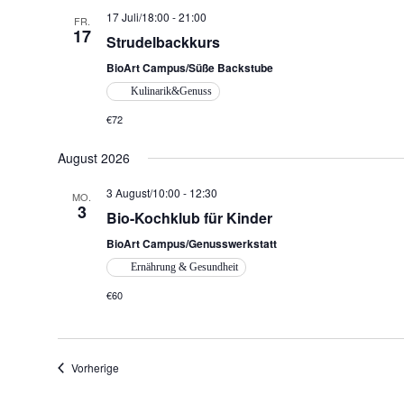
17 Juli/18:00
-
21:00
FR.
17
Strudelbackkurs
BioArt Campus/Süße Backstube
Kulinarik&Genuss
€72
August 2026
3 August/10:00
-
12:30
MO.
3
Bio-Kochklub für Kinder
BioArt Campus/Genusswerkstatt
Ernährung & Gesundheit
€60
Veranstaltungen
Vorherige