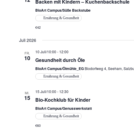
Backen mit Kindern – Kuchenbackschule
BioArt Campus/Süße Backstube
Ernährung & Gesundheit
€42
Juli 2026
10 Juli/10:00
-
12:00
FR.
10
Gesundheit durch Öle
BioArt Campus/Ölmühle_EG
Biodorfweg 4, Seeham, Salzbu
Ernährung & Gesundheit
15 Juli/10:00
-
12:30
MI.
15
Bio-Kochklub für Kinder
BioArt Campus/Genusswerkstatt
Ernährung & Gesundheit
€60