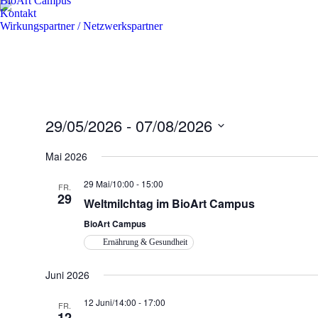
BioArt Campus
Kontakt
Wirkungspartner / Netzwerkspartner
29/05/2026
 - 
07/08/2026
Datum
wählen.
Mai 2026
29 Mai/10:00
-
15:00
FR.
29
Weltmilchtag im BioArt Campus
BioArt Campus
Ernährung & Gesundheit
Juni 2026
12 Juni/14:00
-
17:00
FR.
12